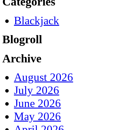
Categories
Blackjack
Blogroll
Archive
August 2026
July 2026
June 2026
May 2026
April 2026