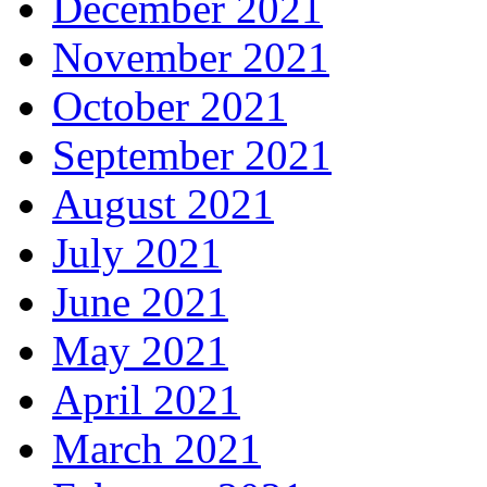
December 2021
November 2021
October 2021
September 2021
August 2021
July 2021
June 2021
May 2021
April 2021
March 2021