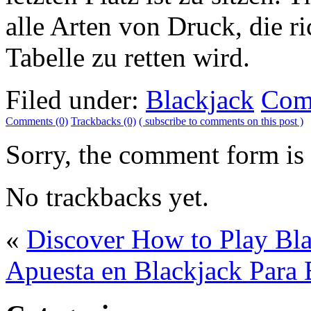
alle Arten von Druck, die 
Tabelle zu retten wird.
Filed under:
Blackjack
Com
Comments (0)
Trackbacks (0)
( subscribe to comments on this post )
Sorry, the comment form is c
No trackbacks yet.
«
Discover How to Play Bla
Apuesta en Blackjack Para 