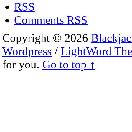
RSS
Comments
RSS
Copyright © 2026
Blackjac
Wordpress
/
LightWord Th
for you.
Go to top ↑