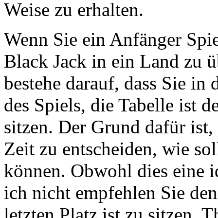
Weise zu erhalten.
Wenn Sie ein Anfänger Spie
Black Jack in ein Land zu 
bestehe darauf, dass Sie in 
des Spiels, die Tabelle ist 
sitzen. Der Grund dafür ist,
Zeit zu entscheiden, wie so
können. Obwohl dies eine i
ich nicht empfehlen Sie den
letzten Platz ist zu sitzen.