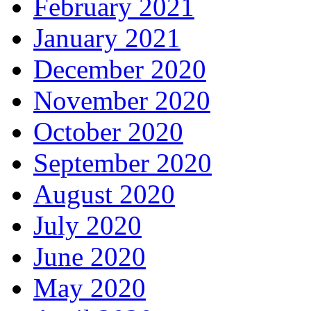
February 2021
January 2021
December 2020
November 2020
October 2020
September 2020
August 2020
July 2020
June 2020
May 2020