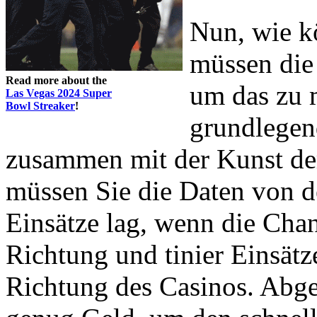
Nun, wie kö
müssen die
Read more about the
um das zu 
Las Vegas 2024 Super
Bowl Streaker
!
grundlegen
zusammen mit der Kunst der
müssen Sie die Daten von d
Einsätze lag, wenn die Ch
Richtung und tinier Einsätz
Richtung des Casinos. Abg