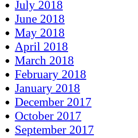
July 2018
June 2018
May 2018
April 2018
March 2018
February 2018
January 2018
December 2017
October 2017
September 2017