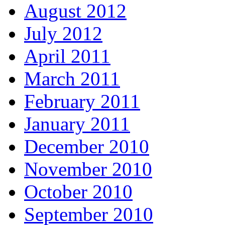
August 2012
July 2012
April 2011
March 2011
February 2011
January 2011
December 2010
November 2010
October 2010
September 2010