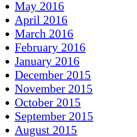
May 2016
April 2016
March 2016
February 2016
January 2016
December 2015
November 2015
October 2015
September 2015
August 2015