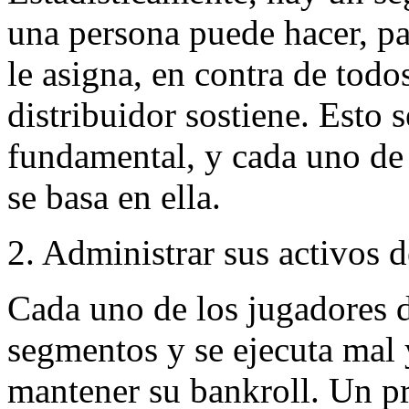
una persona puede hacer, pa
le asigna, en contra de todos
distribuidor sostiene. Esto 
fundamental, y cada uno de 
se basa en ella.
2. Administrar sus activos 
Cada uno de los jugadores d
segmentos y se ejecuta mal y
mantener su bankroll. Un pr