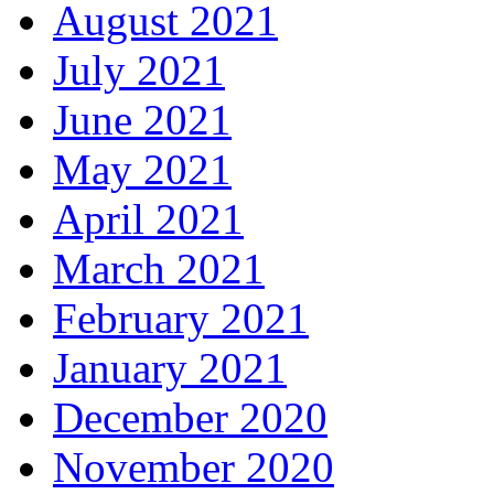
August 2021
July 2021
June 2021
May 2021
April 2021
March 2021
February 2021
January 2021
December 2020
November 2020