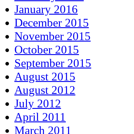
January 2016
December 2015
November 2015
October 2015
September 2015
August 2015
August 2012
July 2012
April 2011
March 2011