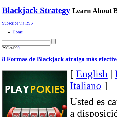
Blackjack Strategy
Learn About B
Subscribe via RSS
Home
29
Oct/09
0
8 Formas de Blackjack atraiga más efectiv
[
English
|
Italiano
]
Usted es ca
a disposici