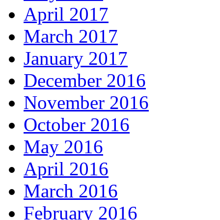
April 2017
March 2017
January 2017
December 2016
November 2016
October 2016
May 2016
April 2016
March 2016
February 2016