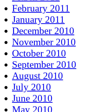
February 2011
January 2011
December 2010
November 2010
October 2010
September 2010
August 2010
July 2010
June 2010
May 2010