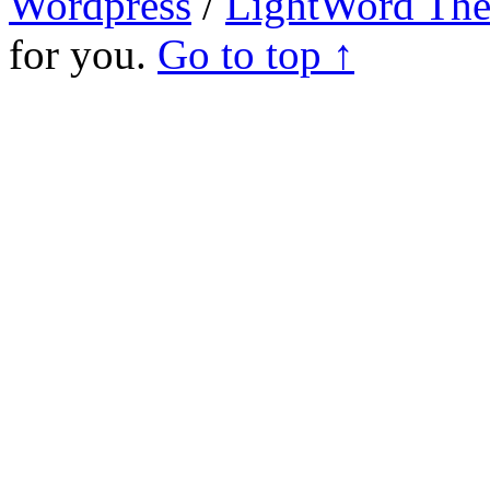
Wordpress
/
LightWord Th
for you.
Go to top ↑