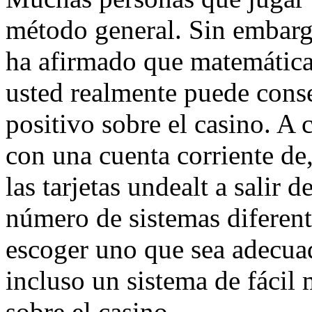
método general. Sin embargo
ha afirmado que matemáticam
usted realmente puede cons
positivo sobre el casino. A
con una cuenta corriente de,
las tarjetas undealt a salir 
número de sistemas diferent
escoger uno que sea adecua
incluso un sistema de fácil 
sobre el casino.