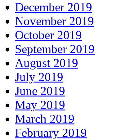
December 2019
November 2019
October 2019
September 2019
August 2019
July 2019
June 2019
May 2019
March 2019
February 2019