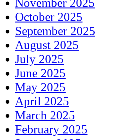
November 2025
October 2025
September 2025
August 2025
July 2025
June 2025
May 2025
April 2025
March 2025
February 2025