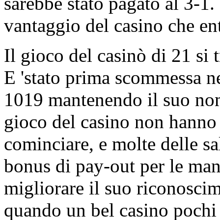
sarebbe stato pagato al 3-1.
vantaggio del casino che e
Il gioco del casinò di 21 si 
E 'stato prima scommessa ne
1019 mantenendo il suo nom
gioco del casino non hanno 
cominciare, e molte delle 
bonus di pay-out per le mani
migliorare il suo riconosci
quando un bel casino pochi 