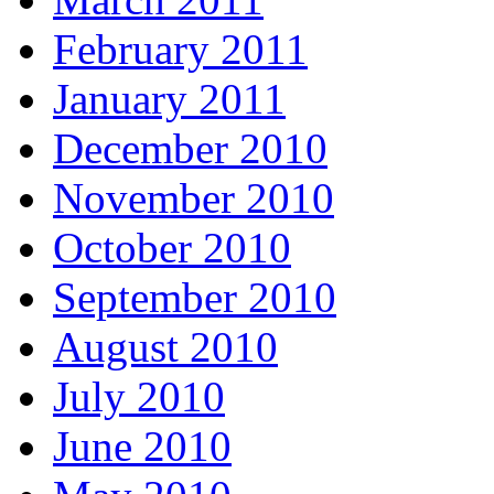
February 2011
January 2011
December 2010
November 2010
October 2010
September 2010
August 2010
July 2010
June 2010