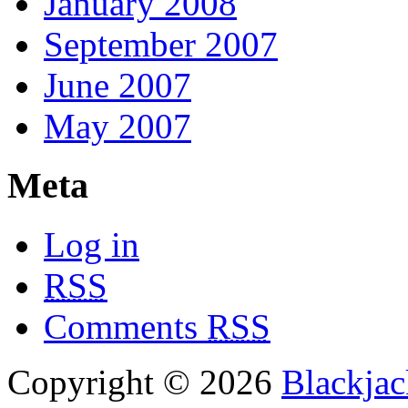
January 2008
September 2007
June 2007
May 2007
Meta
Log in
RSS
Comments
RSS
Copyright © 2026
Blackjac