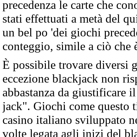
precedenza le carte che con
stati effettuati a metà del 
un bel po 'dei giochi precede
conteggio, simile a ciò che 
È possibile trovare diversi 
eccezione blackjack non ris
abbastanza da giustificare il
jack". Giochi come questo t
casino italiano sviluppato n
volte legata agli inizi del 