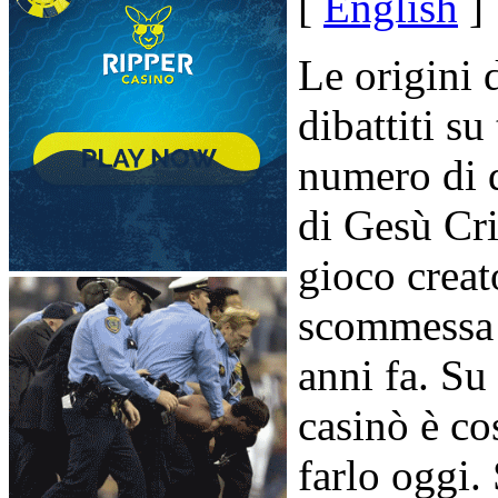
[
English
]
Le origini 
dibattiti su
numero di 
di Gesù Cri
gioco creato
scommessa e
anni fa. Su 
casinò è co
farlo oggi