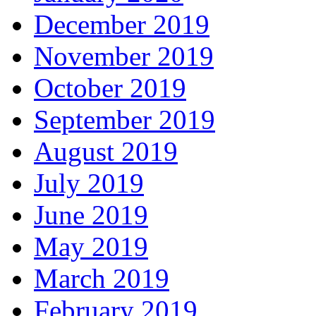
December 2019
November 2019
October 2019
September 2019
August 2019
July 2019
June 2019
May 2019
March 2019
February 2019