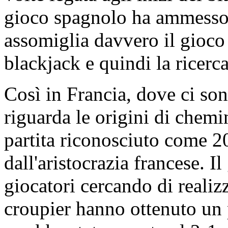
gioco spagnolo ha ammesso 
assomiglia davvero il gioc
blackjack e quindi la ricerca
Così in Francia, dove ci so
riguarda le origini di chemi
partita riconosciuto come 
dall'aristocrazia francese. I
giocatori cercando di realiz
croupier hanno ottenuto un 