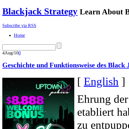
Blackjack Strategy
Learn About B
Subscribe via RSS
Home
4
Aug/10
0
Geschichte und Funktionsweise des Black 
[
English
]
Ehrung der
etabliert 
zu entpupp