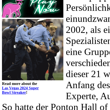
Persönlichk
einundzwan
2002, als 
Spezialiste
eine Grupp
verschiede
dieser 21 w
Anfang des 
Read more about the
Las Vegas 2024 Super
Bowl Streaker
!
Experte, Au
So hatte der Ponton Hall o