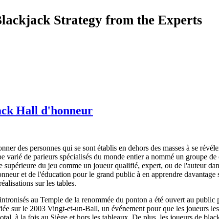
lackjack Strategy from the Experts
Jack Hall d'honneur
onner des personnes qui se sont établis en dehors des masses à se révél
e varié de parieurs spécialisés du monde entier a nommé un groupe de de
 supérieure du jeu comme un joueur qualifié, expert, ou de l'auteur da
nneur et de l'éducation pour le grand public à en apprendre davantage su
éalisations sur les tables.
s intronisés au Temple de la renommée du ponton a été ouvert au public
iée sur le 2003 Vingt-et-un-Ball, un événement pour que les joueurs les 
u total, à la fois au Siège et hors les tableaux. De plus, les joueurs de b