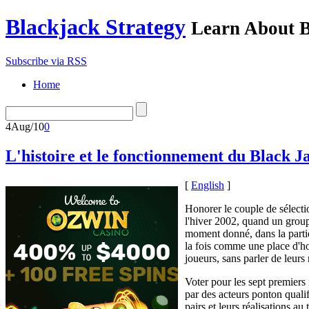
Blackjack Strategy
Learn About B
Subscribe via RSS
Home
4
Aug/10
0
L'histoire et le fonctionnement du Black 
[
English
]
Honorer le couple de sélecti
l'hiver 2002, quand un group
moment donné, dans la partie
la fois comme une place d'ho
joueurs, sans parler de leurs r
Voter pour les sept premier
par des acteurs ponton qualif
pairs et leurs réalisations a