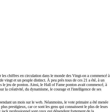
er les chiffres en circulation dans le monde des Vingt-on a commencé à
 vingt et un peuple distinct. À peu près tous de ces 21 a été, à un
ns le jeu de ponton. Ainsi, le Hall of Fame ponton avait commencé, à
r la créativité, du dynamisme, le courage et l'intelligence de ses
 pendant un mois sur le web. Néanmoins, le vote primaire a été menée
plus prestigieux, car ce sont les gens qui connaissent le plus de leurs
lack jack professionnel sont ceux qui dépendent fortement de la