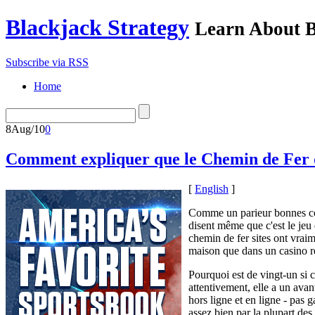
Blackjack Strategy
Learn About B
Subscribe via RSS
Home
8
Aug/10
0
Comment expliquer que le Chemin de Fer d
[
English
]
Comme un parieur bonnes cote
disent même que c'est le jeu 
chemin de fer sites ont vrai
maison que dans un casino r
Pourquoi est de vingt-un si c
attentivement, elle a un ava
hors ligne et en ligne - pas 
assez bien par la plupart de