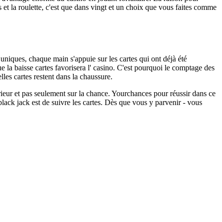
s et la roulette, c'est que dans vingt et un choix que vous faites comme
uniques, chaque main s'appuie sur les cartes qui ont déjà été
ue la baisse cartes favorisera l' casino. C'est pourquoi le comptage des
lles cartes restent dans la chaussure.
ieur et pas seulement sur la chance. Yourchances pour réussir dans ce
black jack est de suivre les cartes. Dès que vous y parvenir - vous