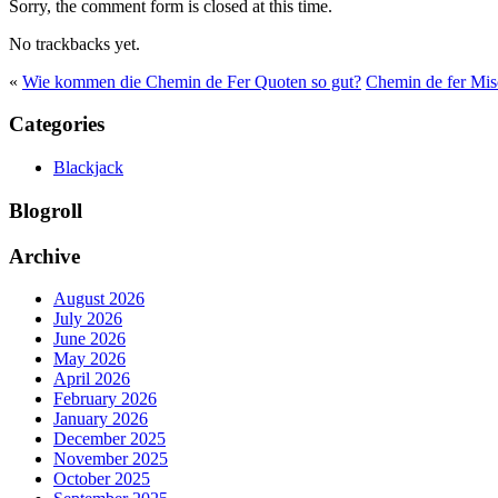
Sorry, the comment form is closed at this time.
No trackbacks yet.
«
Wie kommen die Chemin de Fer Quoten so gut?
Chemin de fer Mis
Categories
Blackjack
Blogroll
Archive
August 2026
July 2026
June 2026
May 2026
April 2026
February 2026
January 2026
December 2025
November 2025
October 2025