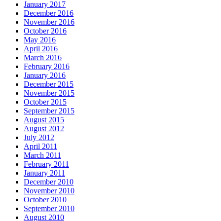
January 2017
December 2016
November 2016
October 2016
May 2016
April 2016
March 2016
February 2016
January 2016
December 2015
November 2015
October 2015
September 2015
August 2015
August 2012
July 2012
April 2011
March 2011
February 2011
January 2011
December 2010
November 2010
October 2010
September 2010
August 2010