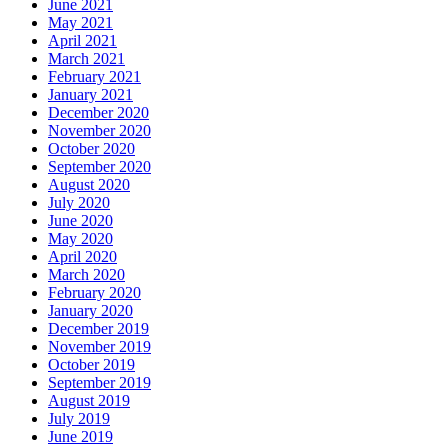
June 2021
May 2021
April 2021
March 2021
February 2021
January 2021
December 2020
November 2020
October 2020
September 2020
August 2020
July 2020
June 2020
May 2020
April 2020
March 2020
February 2020
January 2020
December 2019
November 2019
October 2019
September 2019
August 2019
July 2019
June 2019