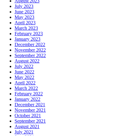
August 2023
July 2023
June 2023
May 2023
April 2023
March 2023
February 2023
January 2023
December 2022
November 2022
September 2022
August 2022
July 2022
June 2022
May 2022
April 2022
March 2022
February 2022
January 2022
December 2021
November 2021
October 2021
September 2021
August 2021
July 2021