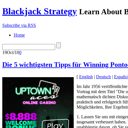
Blackjack Strategy
Learn About B
Subscribe via RSS
Home
19
Oct/10
0
Die 5 wichtigsten Tipps für Winning Pont
[
English
|
Deutsch
|
Españo
Im Jahr 1956 veröffentlicht
Vortrag mit dem Titel "Die o
mathematisch dichten Diskuss
praktisch und erfolgreich fü
Möglichkeiten, Ihre Ergebni
1. Lassen Sie uns mit einig
insgesamt verbessert haben. 
unabhängig davon, ob Sie vor