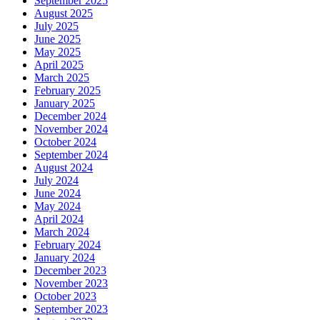
September 2025
August 2025
July 2025
June 2025
May 2025
April 2025
March 2025
February 2025
January 2025
December 2024
November 2024
October 2024
September 2024
August 2024
July 2024
June 2024
May 2024
April 2024
March 2024
February 2024
January 2024
December 2023
November 2023
October 2023
September 2023