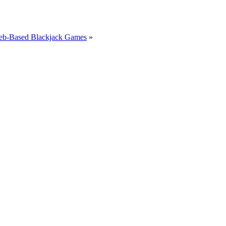
 Web-Based Blackjack Games
»