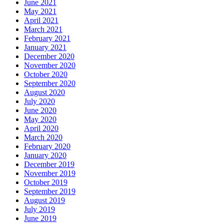
June 2021
May 2021
April 2021
March 2021
February 2021
January 2021
December 2020
November 2020
October 2020
September 2020
August 2020
July 2020
June 2020
May 2020
April 2020
March 2020
February 2020
January 2020
December 2019
November 2019
October 2019
September 2019
August 2019
July 2019
June 2019