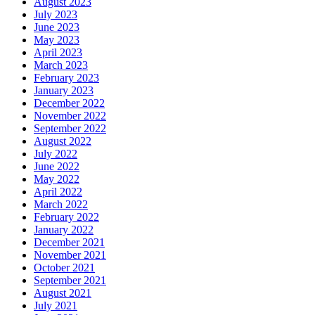
August 2023
July 2023
June 2023
May 2023
April 2023
March 2023
February 2023
January 2023
December 2022
November 2022
September 2022
August 2022
July 2022
June 2022
May 2022
April 2022
March 2022
February 2022
January 2022
December 2021
November 2021
October 2021
September 2021
August 2021
July 2021