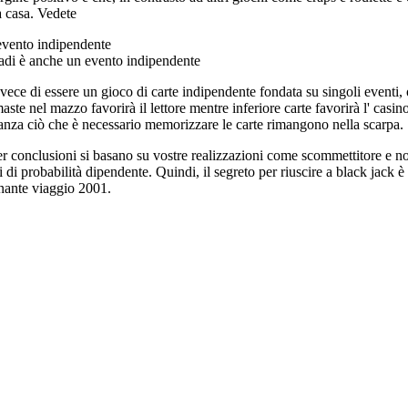
a casa. Vedete
 evento indipendente
dadi è anche un evento indipendente
nvece di essere un gioco di carte indipendente fondata su singoli eventi,
ste nel mazzo favorirà il lettore mentre inferiore carte favorirà l' casino
stanza ciò che è necessario memorizzare le carte rimangono nella scarpa.
er conclusioni si basano su vostre realizzazioni come scommettitore e no
di probabilità dipendente. Quindi, il segreto per riuscire a black jack è 
nante viaggio 2001.