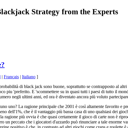
lackjack Strategy from the Experts
e?
l
|
Français
|
Italiano
]
abilità di black jack sono buone, soprattutto se contrapposto al altri gi
oco piu 'preferito. E 'scommettere su in quasi tutti i paesi di tutto il mo
mero negli ultimi anni, ed ora è diventato ancora più voluto partecipare
uno uno? La ragione principale che 2001 è così altamente favorito e pr
no dell'1%, che è il vantaggio più bassa casa di uno qualsiasi dei gioch
 la ragione più ovvia è che quasi certamente il gioco di carte non è rip
ro un peccato che i giocatori d'azzardo può rinunciare a tale enorme van
rgine positivo è che, in contrasto ad altri giochi come craps e roulette è 