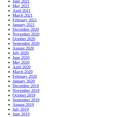
June 2021
May 2021
April 2021
March 2021
February 2021
January 2021
December 2020
November 2020
October 2020
September 2020
August 2020
July 2020
June 2020
May 2020
April 2020
March 2020
February 2020
January 2020
December 2019
November 2019
October 2019
September 2019
August 2019
July 2019
June 2019